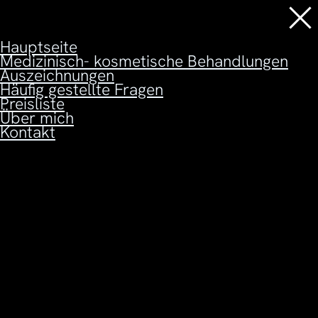
Hauptseite
Medizinisch- kosmetische Behandlungen
Auszeichnungen
Deluxe Lifting Behandlung
Häufig gestellte Fragen
Preisliste
Über mich
Kontakt